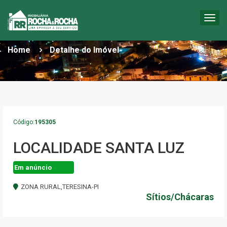
Togg
DETALHES DO IMÓVEL
navig
Home
Detalhe do Imóvel
Código:
195305
LOCALIDADE SANTA LUZ
Em anúncio
ZONA RURAL,TERESINA-PI
Sítios/Chácaras