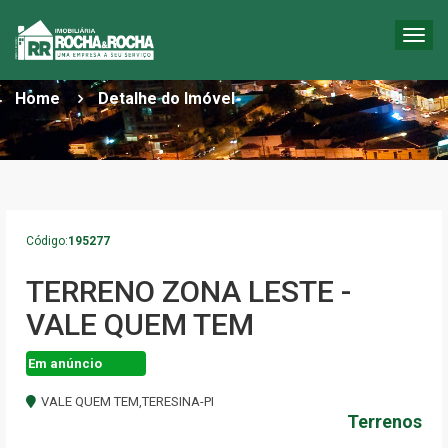
Togg
DETALHES DO IMÓVEL
navig
Home
Detalhe do Imóvel
Código:
195277
TERRENO ZONA LESTE -
VALE QUEM TEM
Em anúncio
VALE QUEM TEM,TERESINA-PI
Terrenos