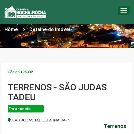
Togg
DETALHES DO IMÓVEL
navig
Home
Detalhe do Imóvel
Código:
195332
TERRENOS - SÃO JUDAS
TADEU
Em anúncio
SAO JUDAS TADEU,PARNAIBA-PI
Terrenos